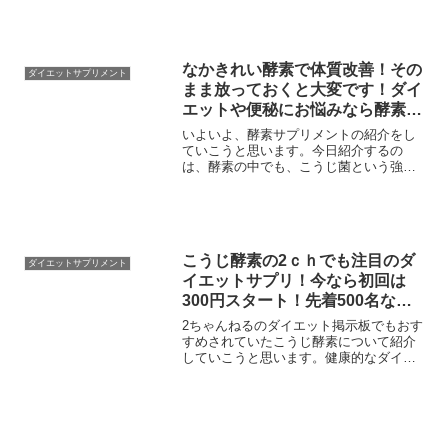
ジーが今ならいつでもやめれる定期コー
スで980円で購入ができます！実際に980
円で購入できるキャ...
なかきれい酵素で体質改善！その
ダイエットサプリメント
まま放っておくと大変です！ダイ
エットや便秘にお悩みなら酵素サ
プリ！
いよいよ、酵素サプリメントの紹介をし
ていこうと思います。今日紹介するの
は、酵素の中でも、こうじ菌という強力
な酵素菌が入っているなかきれい酵素を
紹介します。最近、疲れが取れなかった
り肌荒れや便秘に悩んでいる人はぜひ、
酵素サプリメントの利用を検...
こうじ酵素の2ｃｈでも注目のダ
ダイエットサプリメント
イエットサプリ！今なら初回は
300円スタート！先着500名なの
で早めの申込！
2ちゃんねるのダイエット掲示板でもおす
すめされていたこうじ酵素について紹介
していこうと思います。健康的なダイエ
ット方法としてバイキングやめざましテ
レビでも紹介された注目のこうじ菌が詰
まった酵素サプリが今ならなんと300円！
2ｃｈ（2ちゃんね...