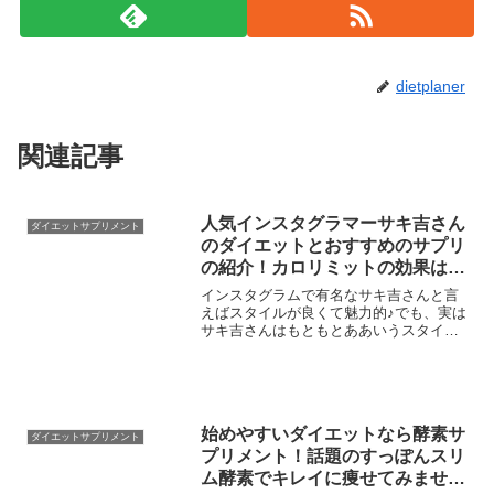
dietplaner
関連記事
人気インスタグラマーサキ吉さん
ダイエットサプリメント
のダイエットとおすすめのサプリ
の紹介！カロリミットの効果は？
無期限保証付きで安心♪
インスタグラムで有名なサキ吉さんと言
えばスタイルが良くて魅力的♪でも、実は
サキ吉さんはもともとああいうスタイル
をキープしていたのではなく、もともと
は少しぽっちゃりしていたようです。そ
の証拠にサキ吉さんがインスタグラムで
の投稿で一番有名なのが...
始めやすいダイエットなら酵素サ
ダイエットサプリメント
プリメント！話題のすっぽんスリ
ム酵素でキレイに痩せてみません