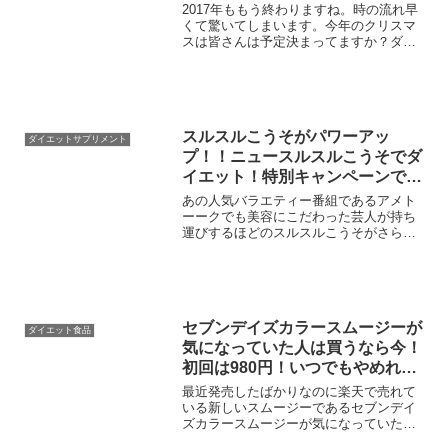
か？始めは送料の負担のみ
2017年ももう終わりますね。時の流れ早
くて驚いてしまいます。今年のクリスマ
スは皆さんは予定決まってますか？ダイ
エット始めはつらいですけど、慣れてし
まえばあっという間にスリムになること
だってできるんです。ダイエットで一番
大事なのは継続するこ...
スルスルこうそがパワーアッ
ダイエットサプリメント
プ！！ニュースルスルこうそでダ
イエット！特別キャンペーンで最
安値で初回の実質負担額は４９０
あの人気バラエティー番組であるアメト
円で申込できます！
ーークでも美容にこだわった芸人が持ち
運びするほどのスルスルこうそがさらに
パワーアップするのを知っていますか？
炭水化物がやめれない人や便秘がちの人
に人気の生酵素サプリであるスルスルこ
うそがさらに、パワーアッ...
セブンデイズカラースムージーが
ダイエット食品
気になっていた人は買うなら今！
初回は980円！いつでもやめれる
定期コースなので、今すぐに申込
最近発売したばかりなのに楽天で売れて
しよう！
いる新しいスムージーであるセブンデイ
ズカラースムージーが気になっていた人
に朗報です！セブンデイズカラースムー