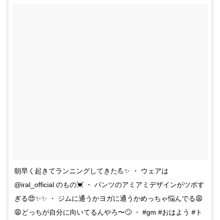
朝早く起きてランニングしてきた💪✨ ・ ウェアは
@iral_official のもの💓 ・ パンツのアミアミデザインがツボす
ぎる😍✨✨ ・ ジムに通うかヨガに通うかめっちゃ悩んでる😩
😩どっちが自分に向いてるんやろ〜🙄 ・ #gm #おはよう #ト