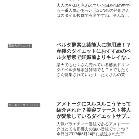
ーメイクができるボニックプロで
大人のAKBと言われていたSDN48の中で
モテモテに♪
も一番人気があった元SDN48の芹那さん
はスタイル抜群で有名ですね。そんな芹
那さんのスタイルの秘密を見つけたの
で、皆さんに紹介していこうと思いま
す。芹那さんのダイエット方法は、比較
的簡単なので、挑戦...
ベルタ酵素は芸能人に御用達！？
芸能人ダイエット
産後のダイエットにおすすめのベ
ルタ酵素で妊娠前よりキレイな体
を作ろう！
楽天でもたくさん売れている酵素ドリン
クのベルタ酵素は雑誌でもＴＶでもたく
さん特集されていたり、たくさんの芸能
人が愛用していますよね？ベルタ酵素＝
モデルというイメージがある人も多いの
ではないでしょうか？それもそのはず
で、ベルタ酵素はもともと芸...
アメトークにスルスルこうそって
ダイエットサプリメント
紹介された？美容ファースト芸人
が愛飲しているダイエットサプリ
が特別に７０％OFFの９９０円！
人気バラエティー番組であるアメトーー
クはとても影響力の強い番組ですよね？
今日は2017年8月24日に放送されたアメ
トーーク！の美容ファーストで紹介され