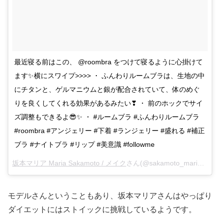
最近寝る前はこの、 @roombra をつけて寝るように心掛けて
ます✨横にスワイプ>>>> ・ ふんわりルームブラは、生地の中
にチタンと、ゲルマニウムと銀が配合されていて、体のめぐ
りを良くしてくれる効果があるみたい❣ ・ 前のホックでサイ
ズ調整もできるよ😎✨ ・ #ルームブラ #ふんわりルームブラ
#roombra #アンジェリー #下着 #ランジェリー #盛れる #補正
ブラ #ナイトブラ #リップ #美意識 #followme
坂本マリア Maria Sakamoto / メイク
さん(@sakamoto_maria)がシェアした投稿 –
モデルさんということもあり、坂本マリアさんはやっぱり
ダイエットにはストイックに挑戦しているようです。