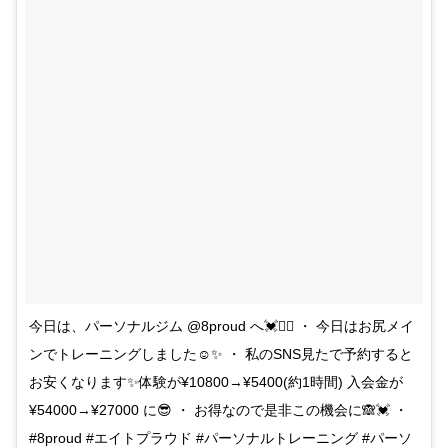
今日は、パーソナルジム @8proud へ💓🏋️‍♂️ ・ 今日はお尻メイ
ンでトレーニングしました☺✨ ・ 私のSNS見たで予約すると
お安くなります✨体験が¥10800→¥5400(約1時間) 入会金が
¥54000→¥27000 に😎 ・ お得なので是非この機会に🙈💓 ・
#8proud #エイトプラウド #パーソナルトレーニング #パーソ