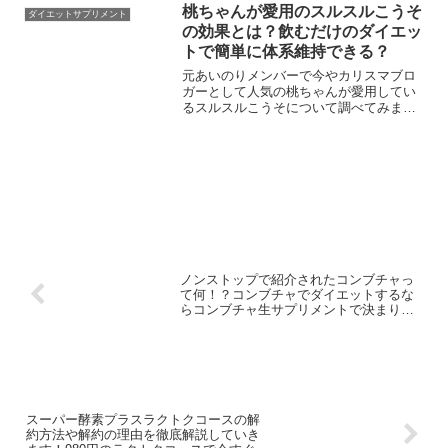
桃ちゃんが愛用のスルスルこうそ
ダイエットサプリメント
の効果とは？飲むだけのダイエッ
トで簡単に体系維持できる？
元あいのりメンバーで今やカリスマブロ
ガーとして人気の桃ちゃんが愛用してい
るスルスルこうそについて調べてみまし
た。いつも海外旅行に行ったり豪華なご
飯をブログで紹介しているのに何でこん
なに細いんだろうと疑問を持っている人
も多いのではないでしょう...
ノンストップで紹介されたコンブチャっ
て何！？コンブチャでダイエットするな
らコンブチャ生サプリメントで決まり！
初回は980円今すぐ申し込みしよう！
スーパー酵素プラスラクトクコースの解
約方法や解約の理由を徹底解説していき