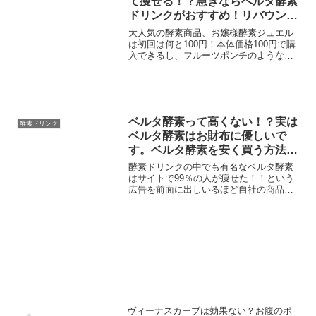
て痩せる！？急ぎならベルタ酵素
ドリンクがおすすめ！リバウンド
もしにくいので体型維持したい人
大人気の酵素商品、お嬢様酵素ジュエル
にもおすすめ！
は初回は何と100円！本体価格100円で購
入できるし、フルーツポンチのような味
わりがとっても人気です。酵素ドリンク
と一緒に食物繊維豊富なタピオカが含め
れていてとても人気の商品です。今日は
お嬢様酵素ジュエル...
ベルタ酵素って高くない！？実は
酵素ドリンク
ベルタ酵素はお財布に優しいで
す。ベルタ酵素を安く買う方法
は？最安値は楽天？アマゾン！？
酵素ドリンクの中でも有名なベルタ酵素
はサイトで99％の人が痩せた！！という
広告を前面に出しいるほど自社の商品に
自信があるようですが、結構高いんです
よね。1本5,080円は決して安くはないで
す。ただ痩せれるなら効果があるなら使
っても全然良いと...
ヴィーナスカーブは効果ない？お腹のポ