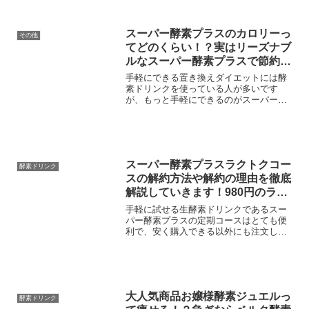
聞きますが、実際はどうなのんでしょう
か？今日はインスタなど...
スーパー酵素プラスのカロリーっ
その他
てどのくらい！？実はリーズナブ
ルなスーパー酵素プラスで節約と
ダイエットで1石２鳥
手軽にできる置き換えダイエットには酵
素ドリンクを使っている人が多いです
が、もっと手軽にできるのがスーパー酵
素プラスです！そんな手軽な生酵素ドリ
ンクのスーパー酵素プラスのカロリーや
飲み方をまとめて紹介していこうと思い
ます。スーパー酵素プラスで...
スーパー酵素プラスラクトクコー
酵素ドリンク
スの解約方法や解約の理由を徹底
解説していきます！980円のラク
トクコースで今すぐに申込しまし
手軽に試せる生酵素ドリンクであるスー
ょう！
パー酵素プラスの定期コースはとても便
利で、安く購入できる以外にも注文しな
くても届けてくれるサービス！ここでは
スーパー酵素プラスの定期コースの申込
前に知っておいてほしい解約方法につい
て紹介していこうと思いま...
大人気商品お嬢様酵素ジュエルっ
酵素ドリンク