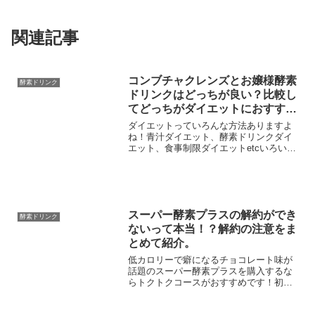
関連記事
コンブチャクレンズとお嬢様酵素
酵素ドリンク
ドリンクはどっちが良い？比較し
てどっちがダイエットにおすすめ
か検証します！
ダイエットっていろんな方法ありますよ
ね！青汁ダイエット、酵素ドリンクダイ
エット、食事制限ダイエットetcいろいろ
ある中で最近は健康を気遣うことで痩せ
る酵素ドリンクダイエットが流行ってい
ますよね？そんな酵素ドリンクですが、
いろいろあってどっち...
スーパー酵素プラスの解約ができ
酵素ドリンク
ないって本当！？解約の注意をま
とめて紹介。
低カロリーで癖になるチョコレート味が
話題のスーパー酵素プラスを購入するな
らトクトクコースがおすすめです！初回
980円でかなり安く返金保証付きですけ
ど、定期コースで解約が面倒という声も