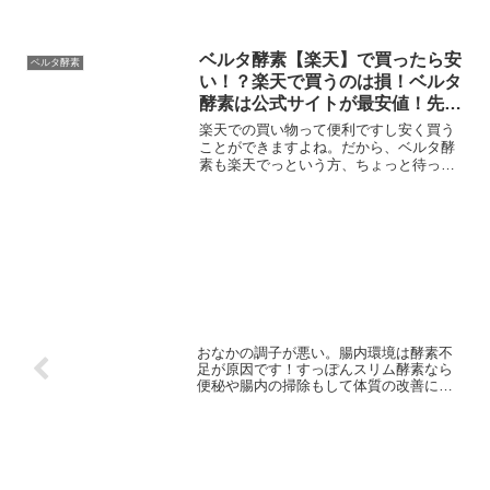
で試したいという人は、ファストパスパ
ックがおすすめです...
ベルタ酵素【楽天】で買ったら安
ベルタ酵素
い！？楽天で買うのは損！ベルタ
酵素は公式サイトが最安値！先着
300名限定でチアシードも酵素サ
楽天での買い物って便利ですし安く買う
プリも付いてくる
ことができますよね。だから、ベルタ酵
素も楽天でっという方、ちょっと待っ
た！ベルタ酵素での購入は公式サイトが
おすすめです。公式サイトは先着300名ま
でに申込すれば通常価格より49％OFFで
ベルタ酵素を買うこ...
おなかの調子が悪い。腸内環境は酵素不
足が原因です！すっぽんスリム酵素なら
便秘や腸内の掃除もして体質の改善にピ
ッタリ！