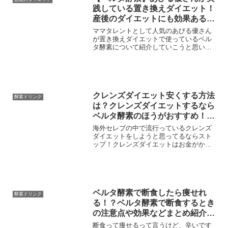
践している置き換えダイエット！
産後のダイエットにも効果ある？
お腹周りが気になる人はベルタ酵
ママタレントとして人気のあびる優さん
素で決まり！
が置き換えダイエットで使っているベル
タ酵素について紹介していこうと思いま
す。産後の痩せにくい時期に実践してい
たダイエット方法と合わせて紹介してい
きます。ベルタ酵素のダイエットは美容
成分も含まれているので女...
クレンズダイエット安くする方法
酵素ドリンク
は？クレンズダイエットするなら
ベルタ酵素のほうがおすすめ！便
秘やむくみ解消や健康的なダイエ
海外セレブの中で流行っているクレンズ
ットもできるのはベルタ酵素！
ダイエットをしようと思ってるならスト
ップ！クレンズダイエットはお金がかな
りかかるので、もっと負担がかからなく
て効率的なダイエット方法を選びません
か？クレンズダイエットは体に良くて健
康的なダイエット方法で話...
ベルタ酵素で断食したら痩せれ
酵素ドリンク
る！？ベルタ酵素で断食するとき
の注意点や効果などまとめ紹介！
ベルタ酵素を飲むと断食ダイエッ
断食って痩せるって言うけど、辛いです