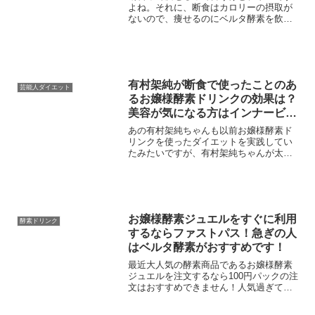
ト成功できる！？
よね。それに、断食はカロリーの摂取が
ないので、痩せるのにベルタ酵素を飲ん
で大丈夫！？という疑問など断食でうま
くダイエットを成功するための方法など
を紹介しておきます。結論から言うと断
食とベルタ酵素は相性がい...
有村架純が断食で使ったことのあ
芸能人ダイエット
るお嬢様酵素ドリンクの効果は？
美容が気になる方はインナービュ
ーティーダイエット！
あの有村架純ちゃんも以前お嬢様酵素ド
リンクを使ったダイエットを実践してい
たみたいですが、有村架純ちゃんが太っ
ているというイメージがないという人も
多いのではないでしょうか？もともと有
村架純さんは少しだけぽっちゃりしてい
ましたが、断食をすること...
お嬢様酵素ジュエルをすぐに利用
酵素ドリンク
するならファストパス！急ぎの人
はベルタ酵素がおすすめです！
最近大人気の酵素商品であるお嬢様酵素
ジュエルを注文するなら100円パックの注
文はおすすめできません！人気過ぎてな
かなか届かず人によっては注文して3か月
間も待ったという人もいます。。。急ぎ