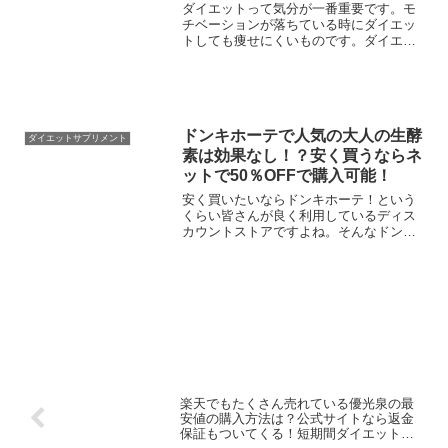
ダイエットって気分が一番重要です。モ
チベーションが落ちている時にダイエッ
トしても痩せにくいものです。ダイエッ
トで成功したい人したい人はダイエット
のモチベーションは下げないように気を
つけましょう。今日はダイエットしてい
るけど周りにダイエットし...
ドンキホーテで人気の大人の生酵
ダイエットサプリメント
素は効果なし！？安く買うならネ
ットで50％OFFで購入可能！
安く買いたいならドンキホーテ！という
くらい皆さんが良く利用しているディス
カウントストアですよね。そんなドンキ
ホーテに置いてある人気サプリメント！
大人の生酵素の効果について調べてみま
した。酵素ダイエットと言えば生酵素で
すが、はたしてドンキホー...
楽天でもたくさん売れている優光泉の最
安値の購入方法は？公式サイトなら返金
保証もついてくる！短期間ダイエットで