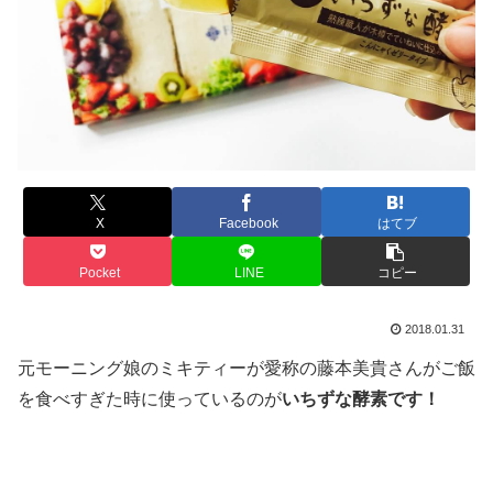
X
Facebook
はてブ
Pocket
LINE
コピー
2018.01.31
元モーニング娘のミキティーが愛称の藤本美貴さんがご飯
を食べすぎた時に使っているのが
いちずな酵素です！