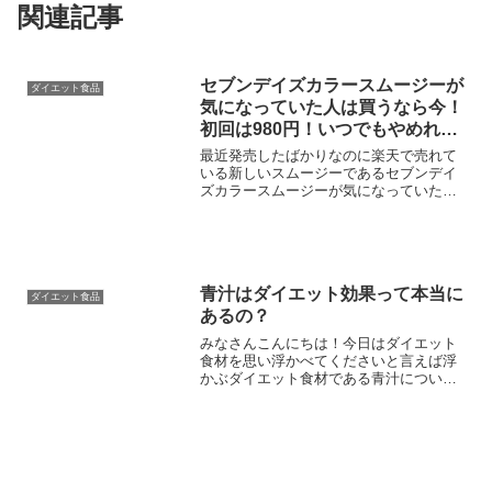
関連記事
セブンデイズカラースムージーが
ダイエット食品
気になっていた人は買うなら今！
初回は980円！いつでもやめれる
定期コースなので、今すぐに申込
最近発売したばかりなのに楽天で売れて
しよう！
いる新しいスムージーであるセブンデイ
ズカラースムージーが気になっていた人
に朗報です！セブンデイズカラースムー
ジーが今ならいつでもやめれる定期コー
スで980円で購入ができます！実際に980
円で購入できるキャ...
青汁はダイエット効果って本当に
ダイエット食品
あるの？
みなさんこんにちは！今日はダイエット
食材を思い浮かべてくださいと言えば浮
かぶダイエット食材である青汁について
まとめています。健康食品青汁について
今日はまとめてみようと思います。青汁
とは？そもそも、青汁ってなに？という
方も少なくはないと思いま...