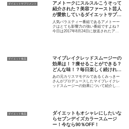
アメトークにスルスルこうそって
ダイエットサプリメント
紹介された？美容ファースト芸人
が愛飲しているダイエットサプリ
が特別に７０％OFFの９９０円！
人気バラエティー番組であるアメトーー
クはとても影響力の強い番組ですよね？
今日は2017年8月24日に放送されたアメ
トーーク！の美容ファーストで紹介され
たサプリについて紹介していこうと思い
ます。芸人さんでも、モデルさん波に美
を追求している姿は...
マイブレイクレッドスムージーの
ダイエット食品
効果は！？痩せることができる？
どんな味！？毎日楽しく続けれる
置き換えダイエット！
あの元カリスマモデルであるくみっきー
さんがプロデュースしたマイブレイクレ
ッドスムージーの効果について紹介して
いこうと思います。元モーニング娘の後
藤真希さんや高城亜樹さんなども使って
いるマイブレイクレッドスムージーはス
トレスのない置き換えダイ...
ダイエットもオシャレにしたいな
ダイエット食品
らセブンデイズカラースムージ
ー！今なら90％OFF！