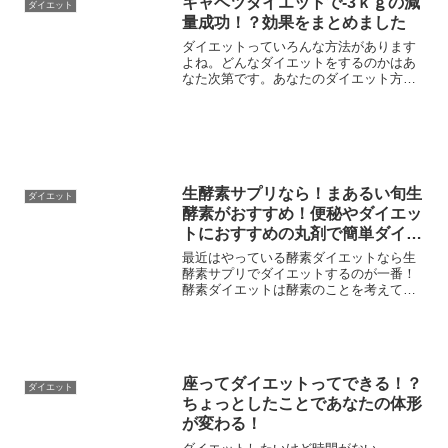
キャベツダイエットで-3ｋｇの減
ダイエット
量成功！？効果をまとめました
ダイエットっていろんな方法があります
よね。どんなダイエットをするのかはあ
なた次第です。あなたのダイエット方法
によってあなたの体型は思い通りです！
なので、1回や2回のダイエットの失敗で
あきらめないでください。男性や女性と
一緒で、ダイエット方法...
生酵素サプリなら！まあるい旬生
ダイエット
酵素がおすすめ！便秘やダイエッ
トにおすすめの丸剤で簡単ダイエ
ット始めませんか？
最近はやっている酵素ダイエットなら生
酵素サプリでダイエットするのが一番！
酵素ダイエットは酵素のことを考えて食
材を選んだり調理方法を選ばないといけ
ません。そんなことが面倒という人は、
新鮮な食材を発酵させたまあるい旬生酵
素を使うのもありかもしれ...
座ってダイエットってできる！？
ダイエット
ちょっとしたことであなたの体形
が変わる！