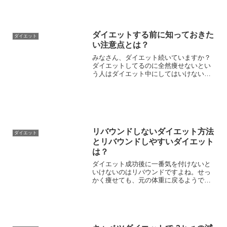
はお腹を整えてくれる効果があると言わ
れていますよね。今日はそんなヨーグル
トを使ったダイエット方法...
ダイエットする前に知っておきた
ダイエット
い注意点とは？
みなさん、ダイエット続いていますか？
ダイエットしてるのに全然痩せないとい
う人はダイエット中にしてはいけないこ
とをやっている可能性があります。も
し、ダイエットがうまくいかない場合は
何かしらの問題があります。今日はダイ
エットを成功させるために知...
リバウンドしないダイエット方法
ダイエット
とリバウンドしやすいダイエット
は？
ダイエット成功後に一番気を付けないと
いけないのはリバウンドですよね。せっ
かく痩せても、元の体重に戻るようでは
意味がありませんよね。今日はリバウン
ドしやすいダイエット方法とはどんなダ
イエットなのかを紹介していきます。ち
ゃんとした体系を維持する...