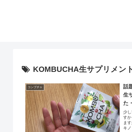
KOMBUCHA生サプリメン
話
コンブチャ
生
た
少し
すか
ます
キノ